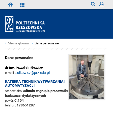
Wyszukiwark
Zaloguj
Strona główna
Dane personalne
Dane personalne
dr inż. Paweł Sułkowicz
sulkowicz@prz.edu.pl
e-mail:
KATEDRA TECHNIK WYTWARZANIA I
AUTOMATYZACJI
stanowisko:
adiunkt w grupie pracowników
badawczo-dydaktycznych
pokój:
C.104
telefon:
178651207