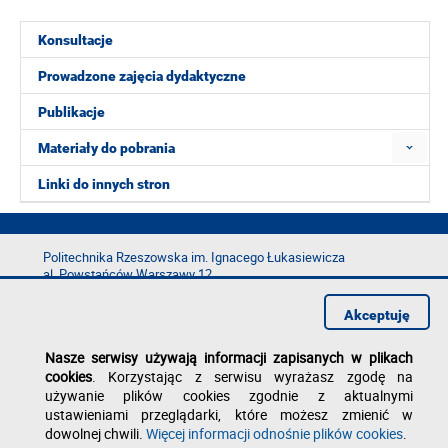
Konsultacje
Prowadzone zajęcia dydaktyczne
Publikacje
Materiały do pobrania
Linki do innych stron
Politechnika Rzeszowska im. Ignacego Łukasiewicza
al. Powstańców Warszawy 12
35-029 Rzeszów
Akceptuję
tel.: +48 17 865 11 00
fax: +48 17 854 12 60
Nasze serwisy używają informacji zapisanych w plikach
e-mail:
kancelaria@prz.edu.pl
cookies
. Korzystając z serwisu wyrażasz zgodę na
Deklaracja dostępności
używanie plików cookies zgodnie z aktualnymi
Polityka prywatności
ustawieniami przeglądarki, które możesz zmienić w
Zgłoś błąd na stronie
dowolnej chwili.
Więcej informacji odnośnie plików cookies
.